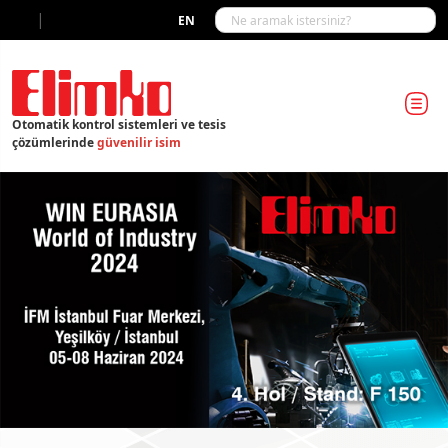
|
EN
Otomatik kontrol sistemleri ve tesis
çözümlerinde
güvenilir isim