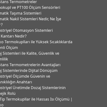
stans Termometreler
okupl ve PT100 Ölçüm Sensörleri
atik Taşıma Sistemleri
atik Nakil Sistemleri Nedir, Ne İşe
r?
striyel Otomasyon Sistemleri
 Kantarı Nedir?
ko Termokuplları ile Yüksek Sıcaklıklarda
nli Ölçüm
 Sistemleri ile Kalite, Güvenlik ve
lilik
stans Termometrelerin Avantajları
j Sistemlerinde Dijital Dönüşüm
striyel Ölçümde Güvenin ve
nıklılığın Anahtarı
striyel Üretimde Dozaj Sistemlerinin
tejik Rolü
Tip Termokupllar ile Hassas Isı Ölçümü |
ko