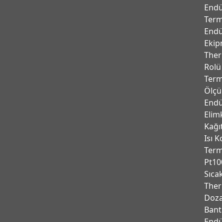
Endü
Term
Endü
Ekip
Ther
Rolü
Term
Ölçü
Endü
Elim
Kağı
Isı K
Ter
Pt10
Sıca
Ther
Doza
Bant
Endu