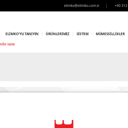
|
elimko@elimko.com.tr
+90 312
ELİMKO'YU TANIYIN
|
ÜRÜNLERİMİZ
|
SİSTEM
|
MÜMESSİLLİKLER
ilir isim