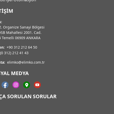
TIŞIM
s:
. Organize Sanayi Bölgesi
OSB Mahallesi 2001. Cad.
4 Temelli 06909 ANKARA
on:
+90 312 212 64 50
(0 312) 212 41 43
ta:
elimko@elimko.com.tr
SYAL MEDYA
KÇA SORULAN SORULAR