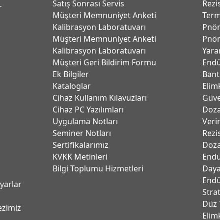
Satış Sonrası Servis
Rezi
r
Müşteri Memnuniyet Anketi
Term
Kalibrasyon Laboratuvarı
Pnöm
Müşteri Memnuniyet Anketi
Pnöm
Kalibrasyon Laboratuvarı
Yara
Müşteri Geri Bildirim Formu
Endü
Ek Bilgiler
Bant
Kataloglar
Elim
Cihaz Kullanım Kılavuzları
Güve
Cihaz PC Yazılımları
Dozaj
Uygulama Notları
Verim
Seminer Notları
Rezi
Sertifikalarımız
Doza
KVKK Metinleri
Endü
Bilgi Toplumu Hizmetleri
Daya
Endü
ayarlar
Stra
Düz 
ezimiz
Elim