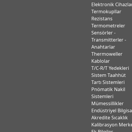
Elektronik Cihazla
Termokupllar
Rezistans
Termometreler
Sensörler -
Transmitterler -
Anahtarlar
Thermoweller
Kablolar
T/C-R/T Yedekleri
Sistem Taahhüt
Tartı Sistemleri
Pnömatik Nakil
Sistemleri
Mümessillikler
Endüstriyel Bilgis
Akredite Sıcaklık
Kalibrasyon Merk
Ek Bilgiler