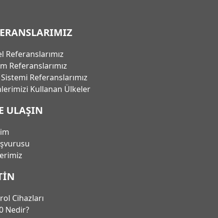
FERANSLARIMIZ
l Referanslarımız
em Referanslarımız
ı Sistemi Referanslarımız
lerimizi Kullanan Ülkeler
E ULAŞIN
şim
aşvurusu
lerimiz
TIN
rol Cihazları
0 Nedir?