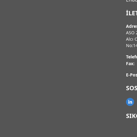
İLE
Adre
ASO 2
Alcı 
No:1
Telef
Fax:
E-Pos
SO
SI