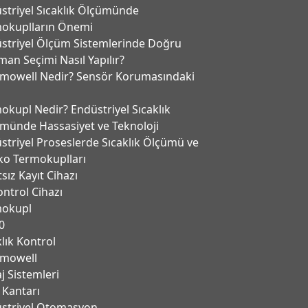
striyel Sıcaklık Ölçümünde
okuplların Önemi
striyel Ölçüm Sistemlerinde Doğru
man Seçimi Nasıl Yapılır?
mowell Nedir? Sensör Korumasındaki
okupl Nedir? Endüstriyel Sıcaklık
münde Hassasiyet ve Teknoloji
striyel Proseslerde Sıcaklık Ölçümü ve
ko Termokuplları
tsız Kayıt Cihazı
ontrol Cihazı
mokupl
0
klık Kontrol
mowell
j Sistemleri
 Kantarı
̈striyel Otomasyon