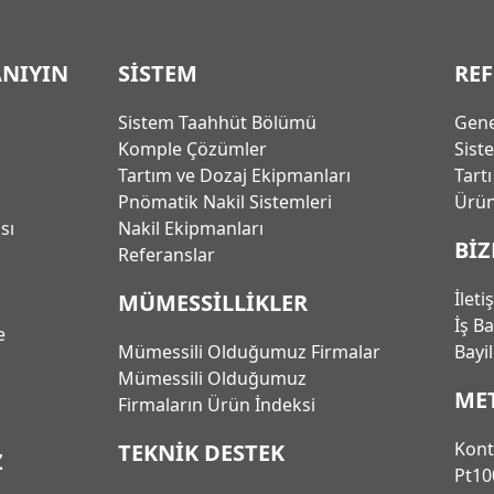
ANIYIN
SİSTEM
RE
Sistem Taahhüt Bölümü
Gene
Komple Çözümler
Sist
Tartım ve Dozaj Ekipmanları
Tart
Pnömatik Nakil Sistemleri
Ürün
ası
Nakil Ekipmanları
BİZ
Referanslar
İleti
MÜMESSİLLİKLER
İş B
e
Mümessili Olduğumuz Firmalar
Bayi
Mümessili Olduğumuz
ME
Firmaların Ürün İndeksi
Kont
TEKNİK DESTEK
Z
Pt10