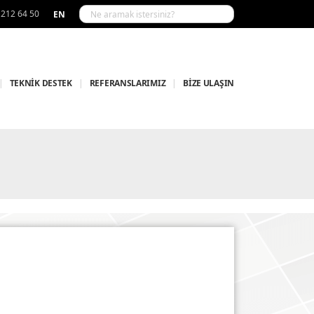
 212 64 50
EN
|
TEKNİK DESTEK
|
REFERANSLARIMIZ
|
BİZE ULAŞIN