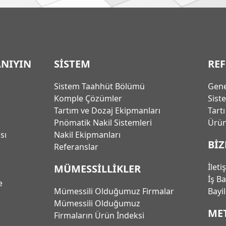
ANIYIN
SİSTEM
RE
Sistem Taahhüt Bölümü
Gene
Komple Çözümler
Sist
Tartım ve Dozaj Ekipmanları
Tart
Pnömatik Nakil Sistemleri
Ürün
ası
Nakil Ekipmanları
BİZ
Referanslar
İleti
MÜMESSİLLİKLER
İş B
e
Mümessili Olduğumuz Firmalar
Bayi
Mümessili Olduğumuz
ME
Firmaların Ürün İndeksi