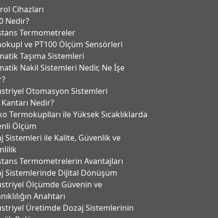
rol Cihazları
0 Nedir?
stans Termometreler
okupl ve PT100 Ölçüm Sensörleri
atik Taşıma Sistemleri
atik Nakil Sistemleri Nedir, Ne İşe
r?
striyel Otomasyon Sistemleri
 Kantarı Nedir?
ko Termokuplları ile Yüksek Sıcaklıklarda
nli Ölçüm
 Sistemleri ile Kalite, Güvenlik ve
lilik
stans Termometrelerin Avantajları
j Sistemlerinde Dijital Dönüşüm
striyel Ölçümde Güvenin ve
nıklılığın Anahtarı
striyel Üretimde Dozaj Sistemlerinin