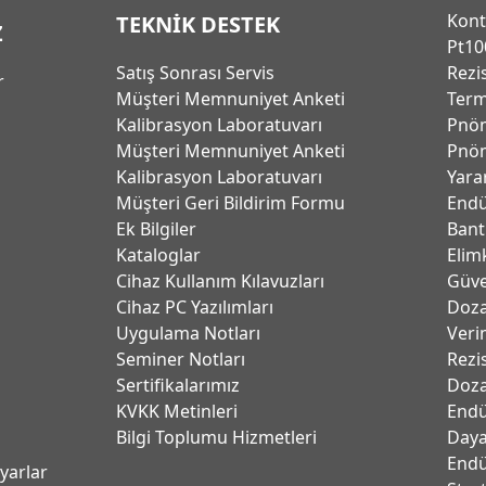
Kont
TEKNİK DESTEK
Z
Pt10
Satış Sonrası Servis
Rezi
r
Müşteri Memnuniyet Anketi
Term
Kalibrasyon Laboratuvarı
Pnöm
Müşteri Memnuniyet Anketi
Pnöm
Kalibrasyon Laboratuvarı
Yara
Müşteri Geri Bildirim Formu
Endü
Ek Bilgiler
Bant
Kataloglar
Elim
Cihaz Kullanım Kılavuzları
Güve
Cihaz PC Yazılımları
Dozaj
Uygulama Notları
Verim
Seminer Notları
Rezi
Sertifikalarımız
Doza
KVKK Metinleri
Endü
Bilgi Toplumu Hizmetleri
Daya
Endü
ayarlar