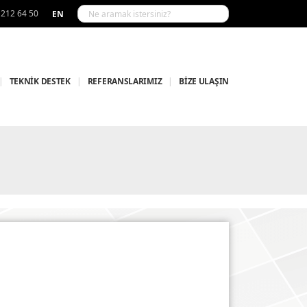
 212 64 50
EN
|
TEKNİK DESTEK
|
REFERANSLARIMIZ
|
BİZE ULAŞIN