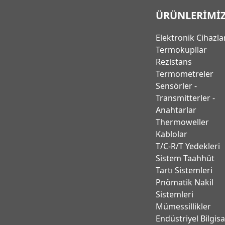
ÜRÜNLERİMİ
Elektronik Cihazla
Termokupllar
Rezistans
Termometreler
Sensörler -
Transmitterler -
Anahtarlar
Thermoweller
Kablolar
T/C-R/T Yedekleri
Sistem Taahhüt
Tartı Sistemleri
Pnömatik Nakil
Sistemleri
Mümessillikler
Endüstriyel Bilgis