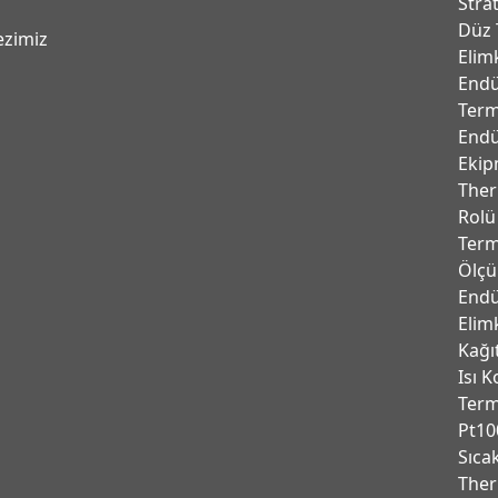
Stra
Düz 
ezimiz
Elim
Endü
Term
Endü
Ekip
Ther
Rolü
Term
Ölçü
Endü
Elim
Kağı
Isı K
Ter
Pt10
Sıca
Ther