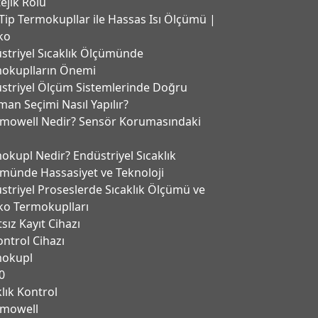
tejik Rolü
Tip Termokupllar ile Hassas Isı Ölçümü |
ko
striyel Sıcaklık Ölçümünde
okuplların Önemi
striyel Ölçüm Sistemlerinde Doğru
man Seçimi Nasıl Yapılır?
mowell Nedir? Sensör Korumasındaki
okupl Nedir? Endüstriyel Sıcaklık
münde Hassasiyet ve Teknoloji
striyel Proseslerde Sıcaklık Ölçümü ve
ko Termokuplları
tsız Kayıt Cihazı
ontrol Cihazı
mokupl
0
klık Kontrol
mowell