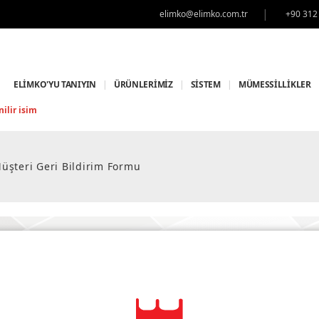
|
elimko@elimko.com.tr
+90 312
ELİMKO'YU TANIYIN
|
ÜRÜNLERİMİZ
|
SİSTEM
|
MÜMESSİLLİKLER
ilir isim
üşteri Geri Bildirim Formu