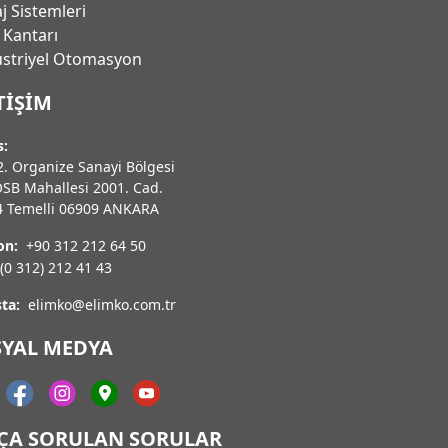
j Sistemleri
 Kantarı
̈striyel Otomasyon
TIŞIM
s:
. Organize Sanayi Bölgesi
OSB Mahallesi 2001. Cad.
4 Temelli 06909 ANKARA
on:
+90 312 212 64 50
(0 312) 212 41 43
ta:
elimko@elimko.com.tr
SYAL MEDYA
KÇA SORULAN SORULAR