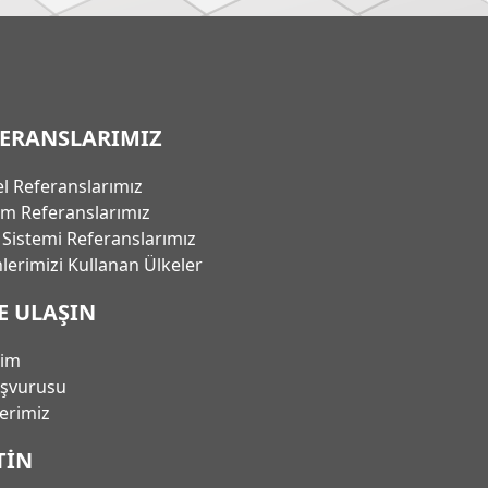
FERANSLARIMIZ
l Referanslarımız
em Referanslarımız
ı Sistemi Referanslarımız
lerimizi Kullanan Ülkeler
E ULAŞIN
şim
aşvurusu
lerimiz
TIN