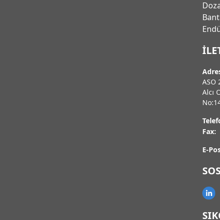
Doza
Bant
Endu
İLE
Adre
ASO 2
Alcı 
No:1
Telef
Fax:
E-Pos
SO
SI