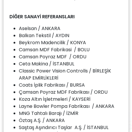
DİĞER SANAYİ REFERANSLARI
Aselsan / ANKARA
Balkan Tekstil / AYDIN
Beykrom Madencilik / KONYA
Camsan MDF Fabrikasi / BOLU
Camsan Poyraz MDF / ORDU
Ceta Makina / İSTANBUL
Classic Power Vision Controlls / BİRLEŞİK
ARAP EMİRLİKLERİ
Coats İplik Fabrikası / BURSA
Çamsan Poyraz MDF Fabrikası / ORDU
Koza Altın İşletmeleri / KAYSERİ
Layne Bowler Pompa Fabrikası / ANKARA
MNG Tahtalı Barajı / İZMİR
Öztaş A.Ş. / ANKARA
Saştaş Aşındırıcı Taşlar A.Ş. / İSTANBUL