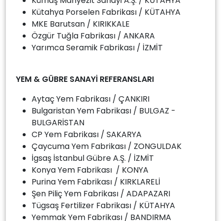
Kümaş Manyezit Sanayi A.Ş. / KÜTAHYA
Kütahya Porselen Fabrikası / KÜTAHYA
MKE Barutsan / KIRIKKALE
Özgür Tuğla Fabrikası / ANKARA
Yarımca Seramik Fabrikası / İZMİT
YEM & GÜBRE SANAYİ REFERANSLARI
Aytaç Yem Fabrikası / ÇANKIRI
Bulgaristan Yem Fabrikası / BULGAZ -
BULGARİSTAN
CP Yem Fabrikası / SAKARYA
Çaycuma Yem Fabrikası / ZONGULDAK
İgsaş İstanbul Gübre A.Ş. / İZMİT
Konya Yem Fabrikası / KONYA
Purina Yem Fabrikası / KIRKLARELİ
Şen Piliç Yem Fabrikası / ADAPAZARI
Tügsaş Fertilizer Fabrikası / KÜTAHYA
Yemmak Yem Fabrikası / BANDIRMA