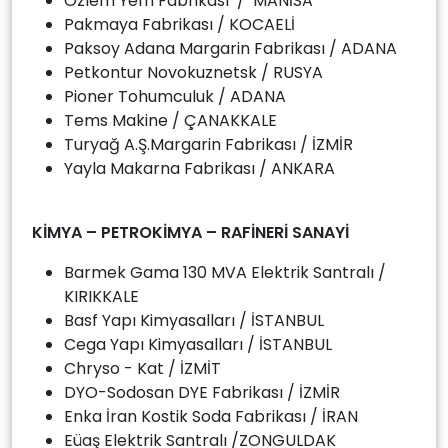
Özlem Yem Fabrikası / MANİSA
Pakmaya Fabrikası / KOCAELİ
Paksoy Adana Margarin Fabrikası / ADANA
Petkontur Novokuznetsk / RUSYA
Pioner Tohumculuk / ADANA
Tems Makine / ÇANAKKALE
Turyağ A.Ş.Margarin Fabrikası / İZMİR
Yayla Makarna Fabrikası / ANKARA
KİMYA – PETROKİMYA – RAFİNERİ SANAYİ
Barmek Gama 130 MVA Elektrik Santralı /
KIRIKKALE
Basf Yapı Kimyasalları / İSTANBUL
Cega Yapı Kimyasalları / İSTANBUL
Chryso - Kat / İZMİT
DYO-Sodosan DYE Fabrikası / İZMİR
Enka İran Kostik Soda Fabrikası / İRAN
Eüaş Elektrik Santralı /ZONGULDAK