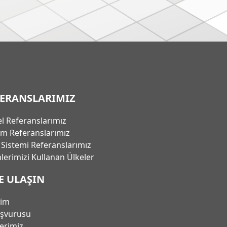
FERANSLARIMIZ
l Referanslarımız
em Referanslarımız
ı Sistemi Referanslarımız
lerimizi Kullanan Ülkeler
E ULAŞIN
şim
aşvurusu
lerimiz