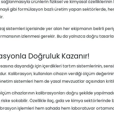
sağlanmasıyla ürünlerin fiziksel ve kimyasal özelliklerinin
nayii gibi formülasyon bazlı üretim yapan sektörlerde, her
r.
j sistemleri içerisinde yer alan her ekipmanın belirli periy
mansının izlenmesi gerekir. Bu da yalnızca doğru tasarlan
rasyonla Doğruluk Kazanır!
asına dayandığı için içerdikleri tartım sistemlerinin, sens
udur. Kalibrasyon; kullanılan cihazın verdiği ölçüm değeri
yönetim sistemleri hem de yasal mevzuatlar açısından kriti
 ölçüm cihazlarının kalibrasyonları doğru şekilde yapılma
iske sokabilir. Özellikle ilaç, gıda ve kimya sektörlerin
ibrasyon işlemleri hem sahada hem laboratuvar ortamında b