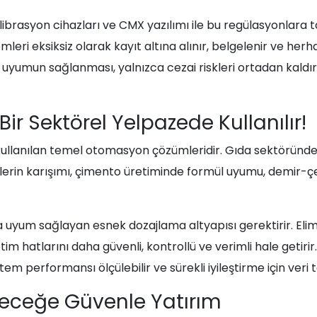
alibrasyon cihazları ve CMX yazılımı ile bu regülasyonlar
mleri eksiksiz olarak kayıt altına alınır, belgelenir ve h
a uyumun sağlanması, yalnızca cezai riskleri ortadan kald
Bir Sektörel Yelpazede Kullanılır!
de kullanılan temel otomasyon çözümleridir. Gıda sektörün
in karışımı, çimento üretiminde formül uyumu, demir-çe
a uyum sağlayan esnek dozajlama altyapısı gerektirir. Eli
etim hatlarını daha güvenli, kontrollü ve verimli hale getir
stem performansı ölçülebilir ve sürekli iyileştirme için veri t
eleceğe Güvenle Yatırım