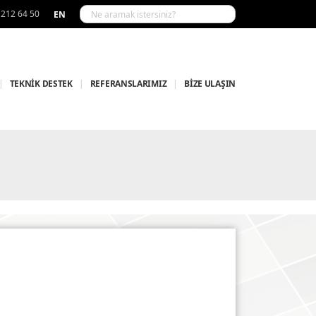
 212 64 50
EN
|
TEKNİK DESTEK
|
REFERANSLARIMIZ
|
BİZE ULAŞIN