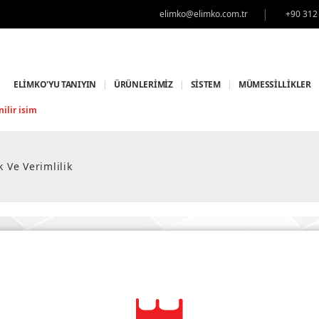
|
elimko@elimko.com.tr
+90 312
ELİMKO'YU TANIYIN
|
ÜRÜNLERİMİZ
|
SİSTEM
|
MÜMESSİLLİKLER
ilir isim
k Ve Verimlilik