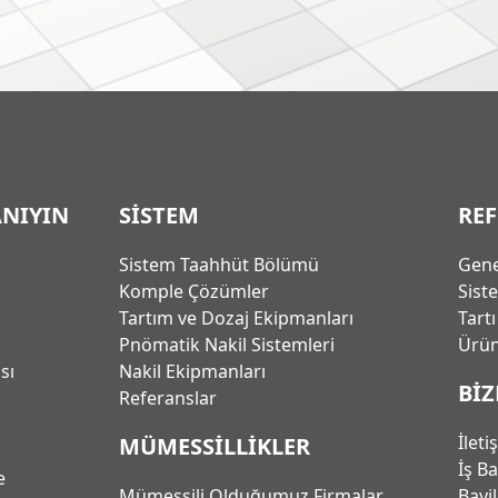
ANIYIN
SİSTEM
RE
Sistem Taahhüt Bölümü
Gene
Komple Çözümler
Sist
Tartım ve Dozaj Ekipmanları
Tart
Pnömatik Nakil Sistemleri
Ürün
ası
Nakil Ekipmanları
BİZ
Referanslar
İleti
MÜMESSİLLİKLER
İş B
e
Mümessili Olduğumuz Firmalar
Bayi