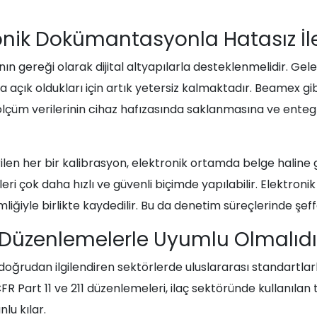
ronik Dokümantasyonla Hatasız İle
ın gereği olarak dijital altyapılarla desteklenmelidir. Gel
 açık oldukları için artık yetersiz kalmaktadır. Beamex gib
ölçüm verilerinin cihaz hafızasında saklanmasına ve enteg
ilen her bir kalibrasyon, elektronik ortamda belge haline 
ri çok daha hızlı ve güvenli biçimde yapılabilir. Elektronik
imliğiyle birlikte kaydedilir. Bu da denetim süreçlerinde şef
 Düzenlemelerle Uyumlu Olmalıdı
nı doğrudan ilgilendiren sektörlerde uluslararası standartla
R Part 11 ve 211 düzenlemeleri, ilaç sektöründe kullanılan
lu kılar.