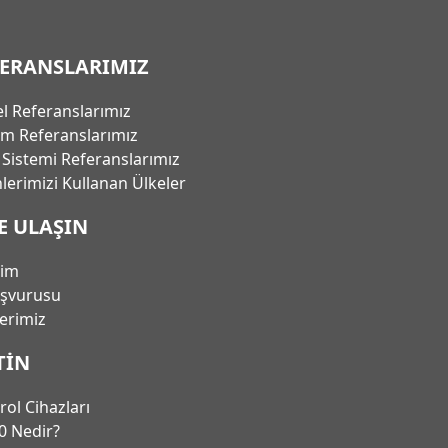
FERANSLARIMIZ
l Referanslarımız
em Referanslarımız
ı Sistemi Referanslarımız
lerimizi Kullanan Ülkeler
E ULAŞIN
şim
aşvurusu
lerimiz
TIN
rol Cihazları
0 Nedir?