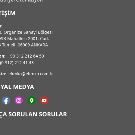
TIŞIM
s:
. Organize Sanayi Bölgesi
OSB Mahallesi 2001. Cad.
4 Temelli 06909 ANKARA
on:
+90 312 212 64 50
(0 312) 212 41 43
ta:
elimko@elimko.com.tr
SYAL MEDYA
KÇA SORULAN SORULAR