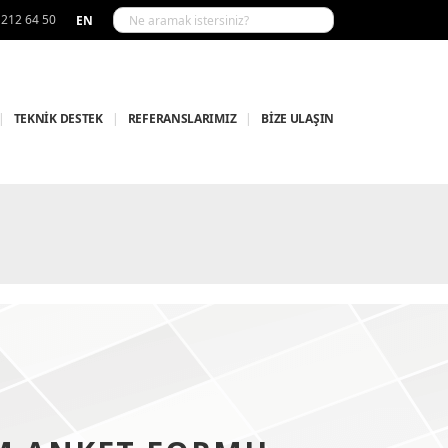
 212 64 50
EN
|
TEKNİK DESTEK
|
REFERANSLARIMIZ
|
BİZE ULAŞIN