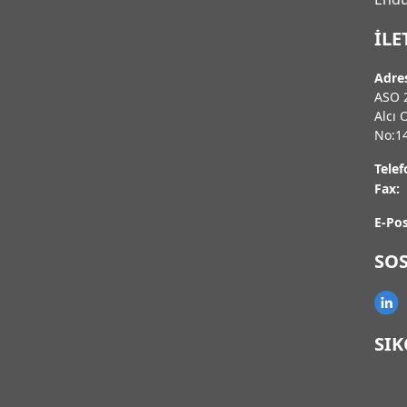
İLE
Adre
ASO 2
Alcı 
No:1
Telef
Fax:
E-Pos
SO
SI