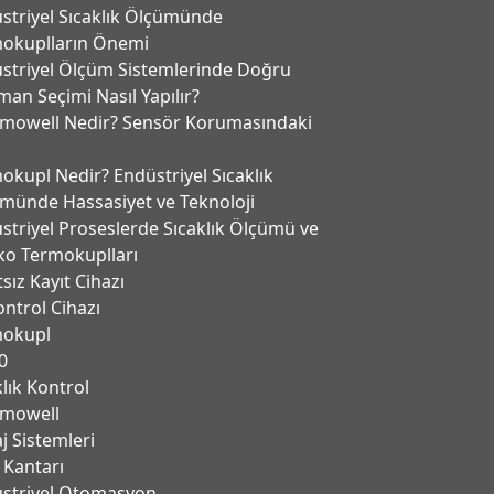
striyel Sıcaklık Ölçümünde
okuplların Önemi
striyel Ölçüm Sistemlerinde Doğru
man Seçimi Nasıl Yapılır?
mowell Nedir? Sensör Korumasındaki
okupl Nedir? Endüstriyel Sıcaklık
münde Hassasiyet ve Teknoloji
striyel Proseslerde Sıcaklık Ölçümü ve
ko Termokuplları
tsız Kayıt Cihazı
ontrol Cihazı
mokupl
0
klık Kontrol
mowell
j Sistemleri
 Kantarı
̈striyel Otomasyon