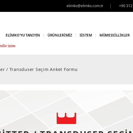
|
elimko@elimko.com.tr
+90 312
ELİMKO'YU TANIYIN
|
ÜRÜNLERİMİZ
|
SİSTEM
|
MÜMESSİLLİKLER
ilir isim
ter / Transduser Seçim Anket Formu