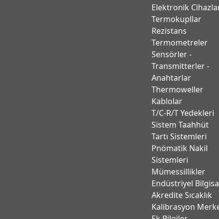
Elektronik Cihazla
Termokupllar
Rezistans
Termometreler
Sensörler -
Transmitterler -
Anahtarlar
Thermoweller
Kablolar
T/C-R/T Yedekleri
Sistem Taahhüt
Tartı Sistemleri
Pnömatik Nakil
Sistemleri
Mümessillikler
Endüstriyel Bilgis
Akredite Sıcaklık
Kalibrasyon Merk
Ek Bilgiler