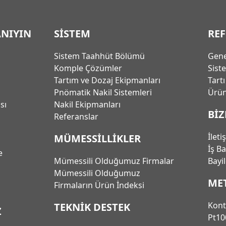
ANIYIN
SİSTEM
RE
Sistem Taahhüt Bölümü
Gene
Komple Çözümler
Sist
Tartım ve Dozaj Ekipmanları
Tart
Pnömatik Nakil Sistemleri
Ürün
ası
Nakil Ekipmanları
BİZ
Referanslar
İleti
MÜMESSİLLİKLER
İş B
e
Mümessili Olduğumuz Firmalar
Bayi
Mümessili Olduğumuz
ME
Firmaların Ürün İndeksi
Kont
TEKNİK DESTEK
Z
Pt10