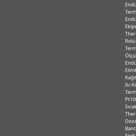
Endü
Term
Endü
Ekip
Ther
Rolü
Term
Ölçü
Endü
Elim
Kağı
Isı K
Ter
Pt10
Sıca
Ther
Doza
Bant
Endu