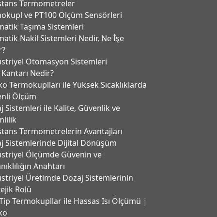
stans Termometreler
okupl ve PT100 Ölçüm Sensörleri
atik Taşıma Sistemleri
atik Nakil Sistemleri Nedir, Ne İşe
r?
striyel Otomasyon Sistemleri
 Kantarı Nedir?
ko Termokuplları ile Yüksek Sıcaklıklarda
nli Ölçüm
 Sistemleri ile Kalite, Güvenlik ve
lilik
stans Termometrelerin Avantajları
j Sistemlerinde Dijital Dönüşüm
striyel Ölçümde Güvenin ve
nıklılığın Anahtarı
striyel Üretimde Dozaj Sistemlerinin
tejik Rolü
Tip Termokupllar ile Hassas Isı Ölçümü |
ko