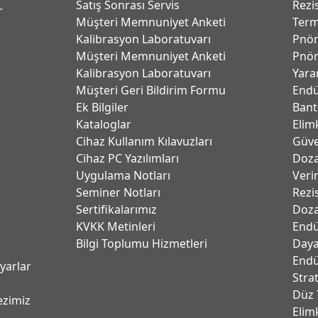
Satış Sonrası Servis
Rezi
r
Müşteri Memnuniyet Anketi
Term
Kalibrasyon Laboratuvarı
Pnöm
Müşteri Memnuniyet Anketi
Pnöm
Kalibrasyon Laboratuvarı
Yara
Müşteri Geri Bildirim Formu
Endü
Ek Bilgiler
Bant
Kataloglar
Elim
Cihaz Kullanım Kılavuzları
Güve
Cihaz PC Yazılımları
Dozaj
Uygulama Notları
Verim
Seminer Notları
Rezi
Sertifikalarımız
Doza
KVKK Metinleri
Endü
Bilgi Toplumu Hizmetleri
Daya
Endü
ayarlar
Stra
Düz 
ezimiz
Elim