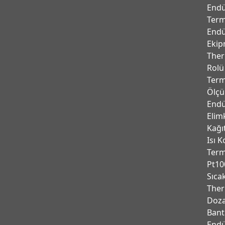
Endü
Term
Endü
Ekip
Ther
Rolü
Term
Ölçü
Endü
Elim
Kağı
Isı K
Ter
Pt10
Sıca
Ther
Doza
Bant
Endu