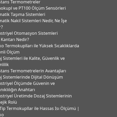
stans Termometreler
okupl ve PT100 Ölçüm Sensörleri
atik Taşıma Sistemleri
atik Nakil Sistemleri Nedir, Ne İşe
r?
striyel Otomasyon Sistemleri
 Kantarı Nedir?
ko Termokuplları ile Yüksek Sıcaklıklarda
nli Ölçüm
 Sistemleri ile Kalite, Güvenlik ve
lilik
stans Termometrelerin Avantajları
j Sistemlerinde Dijital Dönüşüm
striyel Ölçümde Güvenin ve
nıklılığın Anahtarı
striyel Üretimde Dozaj Sistemlerinin
tejik Rolü
Tip Termokupllar ile Hassas Isı Ölçümü |
ko