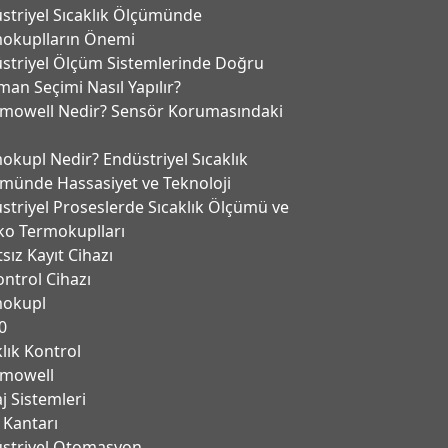
striyel Sıcaklık Ölçümünde
okuplların Önemi
striyel Ölçüm Sistemlerinde Doğru
man Seçimi Nasıl Yapılır?
mowell Nedir? Sensör Korumasındaki
okupl Nedir? Endüstriyel Sıcaklık
münde Hassasiyet ve Teknoloji
striyel Proseslerde Sıcaklık Ölçümü ve
ko Termokuplları
tsız Kayıt Cihazı
ontrol Cihazı
mokupl
0
klık Kontrol
mowell
j Sistemleri
 Kantarı
̈striyel Otomasyon