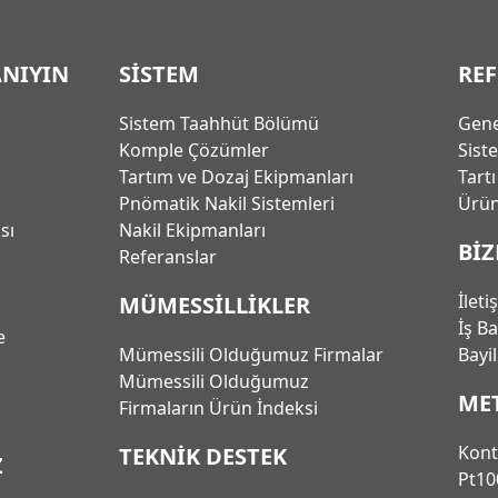
ANIYIN
SİSTEM
RE
Sistem Taahhüt Bölümü
Gene
Komple Çözümler
Sist
Tartım ve Dozaj Ekipmanları
Tart
Pnömatik Nakil Sistemleri
Ürün
ası
Nakil Ekipmanları
BİZ
Referanslar
İleti
MÜMESSİLLİKLER
İş B
e
Mümessili Olduğumuz Firmalar
Bayi
Mümessili Olduğumuz
ME
Firmaların Ürün İndeksi
Kont
TEKNİK DESTEK
Z
Pt10