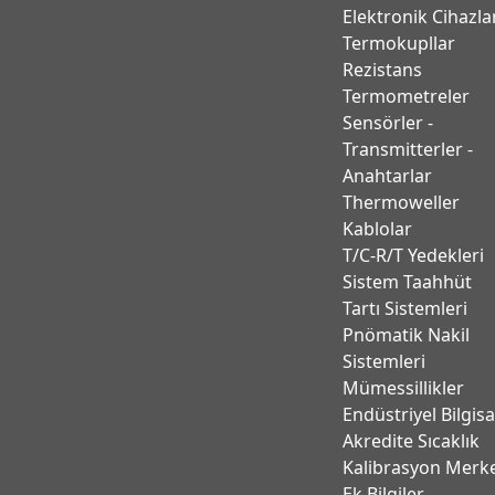
Elektronik Cihazla
Termokupllar
Rezistans
Termometreler
Sensörler -
Transmitterler -
Anahtarlar
Thermoweller
Kablolar
T/C-R/T Yedekleri
Sistem Taahhüt
Tartı Sistemleri
Pnömatik Nakil
Sistemleri
Mümessillikler
Endüstriyel Bilgis
Akredite Sıcaklık
Kalibrasyon Merk
Ek Bilgiler