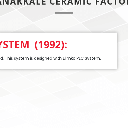
ANAKKALE CERAMIC FACTO
YSTEM (1992):
led. This system is designed with Elimko PLC System.