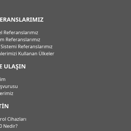
FERANSLARIMIZ
l Referanslarımız
em Referanslarımız
ı Sistemi Referanslarımız
lerimizi Kullanan Ülkeler
E ULAŞIN
şim
aşvurusu
lerimiz
TIN
rol Cihazları
0 Nedir?