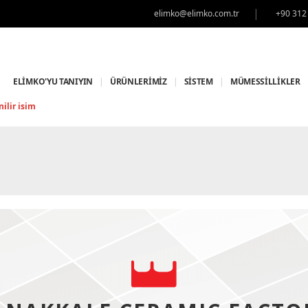
|
elimko@elimko.com.tr
+90 312
ELİMKO'YU TANIYIN
|
ÜRÜNLERİMİZ
|
SİSTEM
|
MÜMESSİLLİKLER
ilir isim