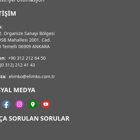
TIŞIM
s:
. Organize Sanayi Bölgesi
OSB Mahallesi 2001. Cad.
4 Temelli 06909 ANKARA
on:
+90 312 212 64 50
(0 312) 212 41 43
ta:
elimko@elimko.com.tr
SYAL MEDYA
KÇA SORULAN SORULAR