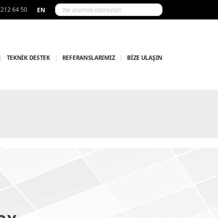
 212 64 50
EN
|
TEKNİK DESTEK
|
REFERANSLARIMIZ
|
BİZE ULAŞIN