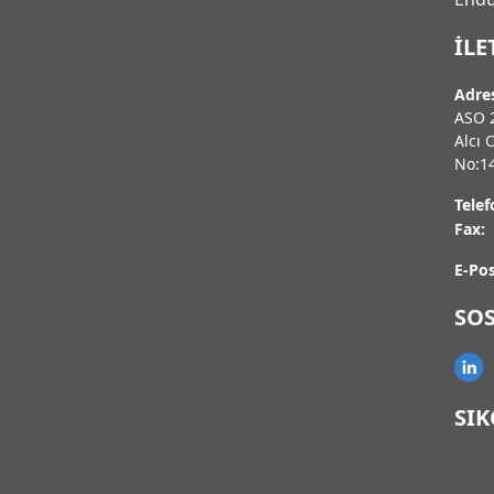
İLE
Adre
ASO 2
Alcı 
No:1
Telef
Fax:
E-Pos
SO
SI