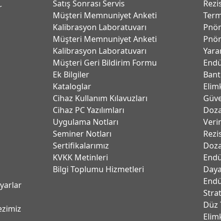
Satış Sonrası Servis
Rezi
r
Müşteri Memnuniyet Anketi
Term
Kalibrasyon Laboratuvarı
Pnöm
Müşteri Memnuniyet Anketi
Pnöm
Kalibrasyon Laboratuvarı
Yara
Müşteri Geri Bildirim Formu
Endü
Ek Bilgiler
Bant
Kataloglar
Elim
Cihaz Kullanım Kılavuzları
Güve
Cihaz PC Yazılımları
Dozaj
Uygulama Notları
Verim
Seminer Notları
Rezi
Sertifikalarımız
Doza
KVKK Metinleri
Endü
Bilgi Toplumu Hizmetleri
Daya
Endü
ayarlar
Stra
Düz 
ezimiz
Elim