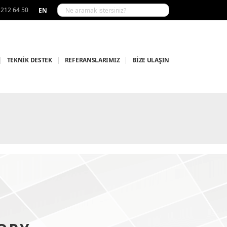
 212 64 50
EN
|
TEKNİK DESTEK
|
REFERANSLARIMIZ
|
BİZE ULAŞIN