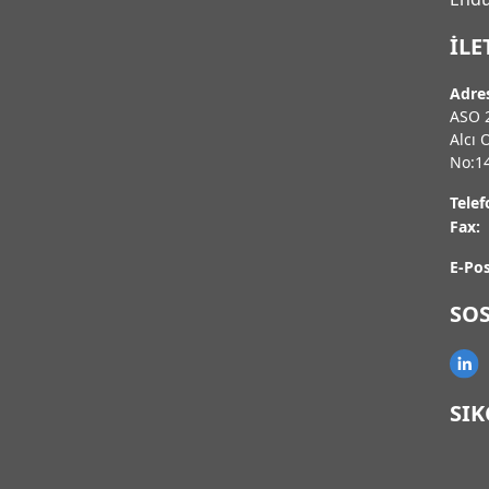
İLE
Adre
ASO 2
Alcı 
No:1
Telef
Fax:
E-Pos
SO
SI