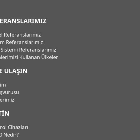
FERANSLARIMIZ
l Referanslarımız
em Referanslarımız
ı Sistemi Referanslarımız
lerimizi Kullanan Ülkeler
E ULAŞIN
şim
aşvurusu
lerimiz
TIN
rol Cihazları
0 Nedir?