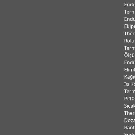
Endü
Term
Endü
Ekip
Ther
Rolü
Term
Ölçü
Endü
Elim
Kağı
Isı K
Ter
Pt10
Sıca
Ther
Doza
Bant
Endu