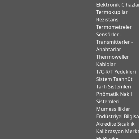
Elektronik Cihazla
Termokupllar
Rezistans
Termometreler
Sensörler -
Transmitterler -
Anahtarlar
Thermoweller
Kablolar
T/C-R/T Yedekleri
Sistem Taahhüt
Tartı Sistemleri
Pnömatik Nakil
Sistemleri
Mümessillikler
Endüstriyel Bilgis
Akredite Sıcaklık
Kalibrasyon Merk
Ek Bilgiler