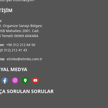
TIŞIM
s:
. Organize Sanayi Bölgesi
OSB Mahallesi 2001. Cad.
4 Temelli 06909 ANKARA
on:
+90 312 212 64 50
(0 312) 212 41 43
ta:
elimko@elimko.com.tr
SYAL MEDYA
KÇA SORULAN SORULAR