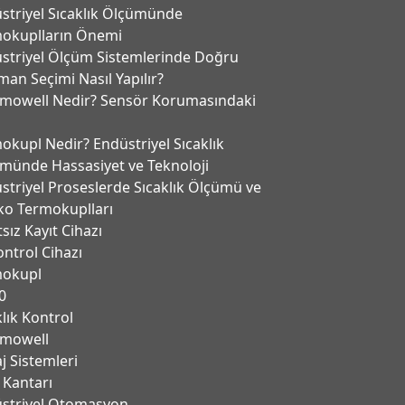
striyel Sıcaklık Ölçümünde
okuplların Önemi
striyel Ölçüm Sistemlerinde Doğru
man Seçimi Nasıl Yapılır?
mowell Nedir? Sensör Korumasındaki
okupl Nedir? Endüstriyel Sıcaklık
münde Hassasiyet ve Teknoloji
striyel Proseslerde Sıcaklık Ölçümü ve
ko Termokuplları
tsız Kayıt Cihazı
ontrol Cihazı
mokupl
0
klık Kontrol
mowell
j Sistemleri
 Kantarı
̈striyel Otomasyon