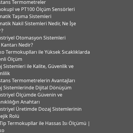
stans Termometreler
okupl ve PT100 Ölçüm Sensörleri
atik Taşıma Sistemleri
atik Nakil Sistemleri Nedir, Ne İşe
r?
striyel Otomasyon Sistemleri
 Kantarı Nedir?
ko Termokuplları ile Yüksek Sıcaklıklarda
nli Ölçüm
 Sistemleri ile Kalite, Güvenlik ve
lilik
stans Termometrelerin Avantajları
j Sistemlerinde Dijital Dönüşüm
striyel Ölçümde Güvenin ve
nıklılığın Anahtarı
striyel Üretimde Dozaj Sistemlerinin
tejik Rolü
Tip Termokupllar ile Hassas Isı Ölçümü |
ko