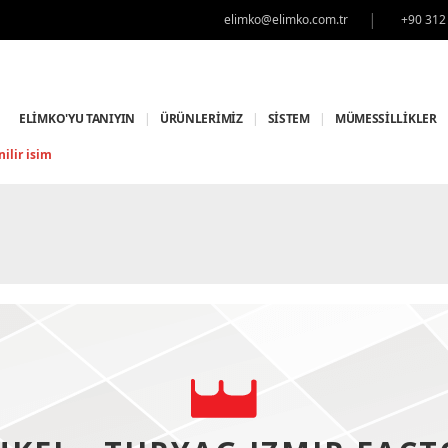
|
elimko@elimko.com.tr
+90 312
ELİMKO'YU TANIYIN
|
ÜRÜNLERİMİZ
|
SİSTEM
|
MÜMESSİLLİKLER
ilir isim