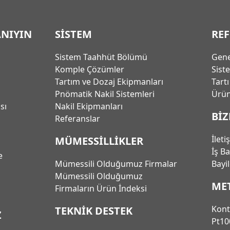
ANIYIN
SİSTEM
RE
Sistem Taahhüt Bölümü
Gene
Komple Çözümler
Sist
Tartım ve Dozaj Ekipmanları
Tart
Pnömatik Nakil Sistemleri
Ürün
ası
Nakil Ekipmanları
BİZ
Referanslar
İleti
MÜMESSİLLİKLER
İş B
e
Mümessili Olduğumuz Firmalar
Bayi
Mümessili Olduğumuz
ME
Firmaların Ürün İndeksi
Kont
TEKNİK DESTEK
Z
Pt10