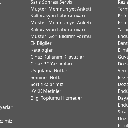
Satış Sonrası Servis
Rezi
r
Müşteri Memnuniyet Anketi
Term
Kalibrasyon Laboratuvarı
Pnöm
Müşteri Memnuniyet Anketi
Pnöm
Kalibrasyon Laboratuvarı
Yara
Müşteri Geri Bildirim Formu
Endü
Ek Bilgiler
Bant
Kataloglar
Elim
Cihaz Kullanım Kılavuzları
Güve
Cihaz PC Yazılımları
Dozaj
Uygulama Notları
Verim
Seminer Notları
Rezi
Sertifikalarımız
Doza
KVKK Metinleri
Endü
Bilgi Toplumu Hizmetleri
Daya
Endü
ayarlar
Stra
Düz 
ezimiz
Elim