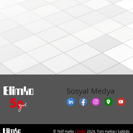
Sosyal Medya
© Telif Hakkı
Elimko
2024. Tüm Hakları Saklıdır.